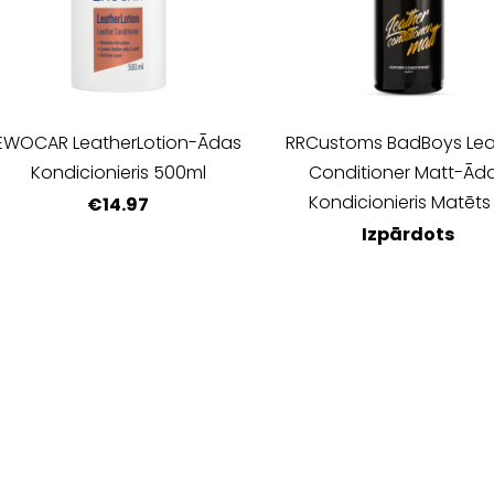
EWOCAR LeatherLotion-Ādas
RRCustoms BadBoys Lea
Kondicionieris 500ml
Conditioner Matt-Ād
Kondicionieris Matēts 
€14.97
Izpārdots