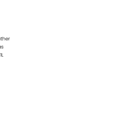
ther
as
1L