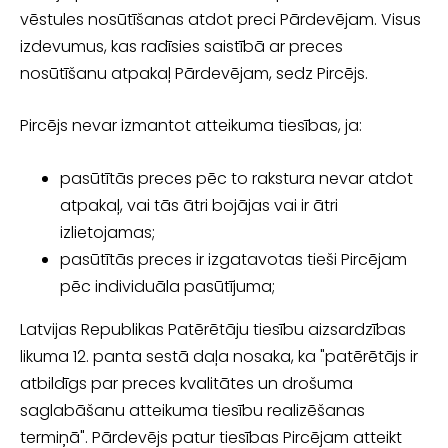
vēstules nosūtīšanas atdot preci Pārdevējam. Visus
izdevumus, kas radīsies saistībā ar preces
nosūtīšanu atpakaļ Pārdevējam, sedz Pircējs.
Pircējs nevar izmantot atteikuma tiesības, ja:
pasūtītās preces pēc to rakstura nevar atdot
atpakaļ, vai tās ātri bojājas vai ir ātri
izlietojamas;
pasūtītās preces ir izgatavotas tieši Pircējam
pēc individuāla pasūtījuma;
Latvijas Republikas Patērētāju tiesību aizsardzības
likuma 12. panta sestā daļa nosaka, ka "patērētājs ir
atbildīgs par preces kvalitātes un drošuma
saglabāšanu atteikuma tiesību realizēšanas
termiņā". Pārdevējs patur tiesības Pircējam atteikt