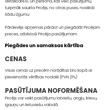
detailcare.lv, un persona, kas veic pasūtījumu,
turpmāk saukta Pircējs, no otras puses, noslēdz
šādu Līgumu:
Pārdevējs apņemas pārdot un piegādāt Pircējam
preces, atbilstoši Pircēja pasūtījumam.
Piegādes un samaksas kārtība
CENAS
Visas cenas uz precēm norādītas Eiro kopā ar
pievienotās vērtības nodokli (PVN 21%)
PASŪTĪJUMA NOFORMĒŠANA
Pircējs var veikt pasūtījumu latviešu, angļu, krievu,
igauņu un lietuviešu valodā.