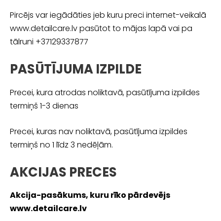
Pircējs var iegādāties jeb kuru preci internet-veikalā
www.detailcare.lv pasūtot to mājas lapā vai pa
tālruni +37129337877
PASŪTĪJUMA IZPILDE
Precei, kura atrodas noliktavā, pasūtījuma izpildes
termiņš 1-3 dienas
Precei, kuras nav noliktavā, pasūtījuma izpildes
termiņš no 1 līdz 3 nedēļām.
AKCIJAS PRECES
Akcija-pasākums, kuru rīko pārdevējs
www.detailcare.lv