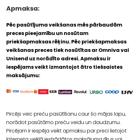
Apmaksa:
Pēc pasūtījuma veikšanas mēs pārbaudām
preces pieejamību un nosūtam
priekšapmaksas rēķinu. Pēc priekšapmaksas
veikšanas preces tiek nosūtītas ar Omniva vai
Unisend uz norādīto adresi.
Apmaksu ir
iespējams veikt izmantojot ātro tiešsaistes
maksājumu:
Pircējs veic preču pasūtīšanu caur šo mājas lapu,
norādot pasūtāmo preču veidu un daudzumu.
Pircējam ir iespēja veikt apmaksu par preci lietojot
Interneta veiklā iestrādātos maksājuma rīkus vai