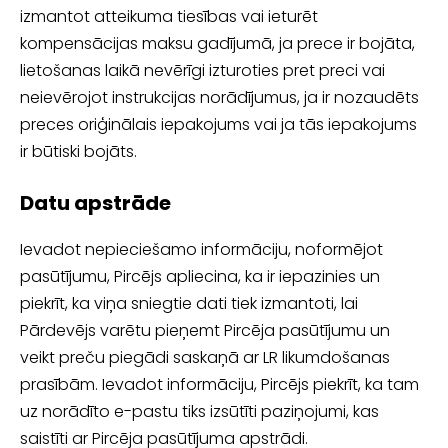
izmantot atteikuma tiesības vai ieturēt
kompensācijas maksu gadījumā, ja prece ir bojāta,
lietošanas laikā nevērīgi izturoties pret preci vai
neievērojot instrukcijas norādījumus, ja ir nozaudēts
preces oriģinālais iepakojums vai ja tās iepakojums
ir būtiski bojāts.
Datu apstrāde
Ievadot nepieciešamo informāciju, noformējot
pasūtījumu, Pircējs apliecina, ka ir iepazinies un
piekrīt, ka viņa sniegtie dati tiek izmantoti, lai
Pārdevējs varētu pieņemt Pircēja pasūtījumu un
veikt preču piegādi saskaņā ar LR likumdošanas
prasībām. Ievadot informāciju, Pircējs piekrīt, ka tam
uz norādīto e-pastu tiks izsūtīti paziņojumi, kas
saistīti ar Pircēja pasūtījuma apstrādi.