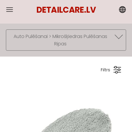
DETAILCARE.LV
Auto Pulēšanai > Mikrošķiedras Pulēšanas
Ripas
Filtrs